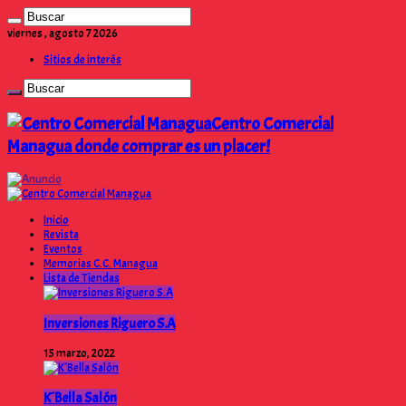
viernes , agosto 7 2026
Sitios de interés
Centro Comercial
Managua donde comprar es un placer!
Inicio
Revista
Eventos
Memorias C.C. Managua
Lista de Tiendas
Inversiones Riguero S.A
15 marzo, 2022
K´Bella Salón