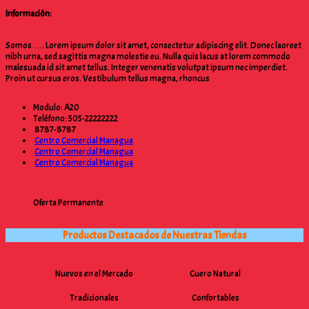
Información:
Somos …. Lorem ipsum dolor sit amet, consectetur adipiscing elit. Donec laoreet
nibh urna, sed sagittis magna molestie eu. Nulla quis lacus at lorem commodo
malesuada id sit amet tellus. Integer venenatis volutpat ipsum nec imperdiet.
Proin ut cursus eros. Vestibulum tellus magna, rhoncus
Modulo: A20
Teléfono: 505-22222222
8787-8787
Centro Comercial Managua
Centro Comercial Managua
Centro Comercial Managua
Oferta Permanente
Productos Destacados de Nuestras Tiendas
Nuevos en el Mercado
Cuero Natural
Tradicionales
Confortables